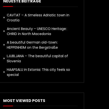
NEUESTE BEITRÄGE
CAVTAT – A timeless Adriatic town in
Croatia
Ancient Beauty – UNESCO Heritage:
OHRID in North Macedonia
A beautiful German old-town:
HEPPENHEIM on the Bergstraße
LJUBLJANA – The beautiful capital of
Slovenia
HAAPSALU in Estonia: This city feels so
special
MOST VIEWED POSTS