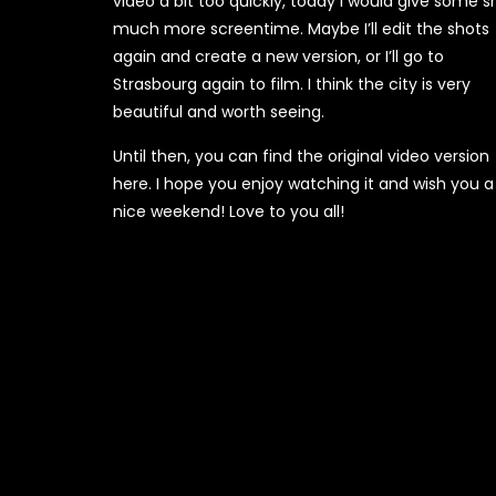
video a bit too quickly, today I would give some s
much more screentime. Maybe I’ll edit the shots
again and create a new version, or I’ll go to
Strasbourg again to film. I think the city is very
beautiful and worth seeing.
Until then, you can find the original video version
here. I hope you enjoy watching it and wish you a
nice weekend! Love to you all!