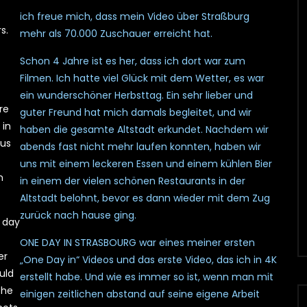
ich freue mich, dass mein Video über Straßburg
s.
mehr als 70.000 Zuschauer erreicht hat.
Schon 4 Jahre ist es her, dass ich dort war zum
Filmen. Ich hatte viel Glück mit dem Wetter, es war
ein wunderschöner Herbsttag. Ein sehr lieber und
re
guter Freund hat mich damals begleitet, und wir
 in
haben die gesamte Altstadt erkundet. Nachdem wir
ous
abends fast nicht mehr laufen konnten, haben wir
uns mit einem leckeren Essen und einem kühlen Bier
n
in einem der vielen schönen Restaurants in der
Altstadt belohnt, bevor es dann wieder mit dem Zug
zurück nach hause ging.
 day
ONE DAY IN STRASBOURG war eines meiner ersten
er
„One Day in“ Videos und das erste Video, das ich in 4K
uld
erstellt habe. Und wie es immer so ist, wenn man mit
the
einigen zeitlichen abstand auf seine eigene Arbeit