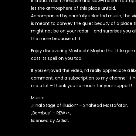
Instead, I use timelapse and slow-motion footag
let the atmosphere of this place unfold.
Accompanied by carefully selected music, the v
is meant to convey the quiet beauty of a place 
might not be on your radar – and surprises you al
the more because of it.
Enjoy discovering Mosbach! Maybe this little gem 
cast its spell on you too.
If you enjoyed the video, I’d really appreciate a lik
comment, and a subscription to my channel. It h
me a lot – thank you so much for your support!
Music:
„Final Stage of Illusion“ – Shahead Mostafafar,
„Bombus“ – REW<<,
licensed by Artlist.