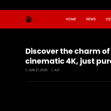
HOME
NEWS
VI
Discover the charm o
cinematic 4K, just pu
JUNI 27, 2025
427