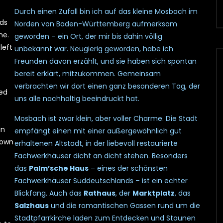
Durch einen Zufall bin ich auf das kleine Mosbach im
nds
Norden von Baden-Württemberg aufmerksam
me.
geworden – ein Ort, der mir bis dahin völlig
left
unbekannt war. Neugierig geworden, habe ich
Freunden davon erzählt, und sie haben sich spontan
bereit erklärt, mitzukommen. Gemeinsam
verbrachten wir dort einen ganz besonderen Tag, der
ved
uns alle nachhaltig beeindruckt hat.
–
Mosbach ist zwar klein, aber voller Charme. Die Stadt
in
empfängt einen mit einer außergewöhnlich gut
town
erhaltenen Altstadt, in der liebevoll restaurierte
Fachwerkhäuser dicht an dicht stehen. Besonders
das
Palm’sche Haus
– eines der schönsten
Fachwerkhäuser Süddeutschlands – ist ein echter
Blickfang. Auch das
Rathaus
, der
Marktplatz
, das
Salzhaus
und die romantischen Gassen rund um die
Stadtpfarrkirche laden zum Entdecken und Staunen