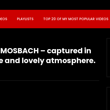
DEOS
PLAYLISTS
TOP 20 OF MY MOST POPULAR VIDEOS
f MOSBACH – captured in
re and lovely atmosphere.