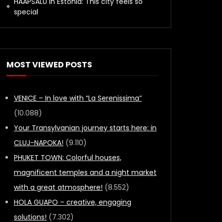
HAAPSALU in Estonia: This city feels so
special
MOST VIEWED POSTS
VENICE – In love with “La Serenissima”
(10.088)
Your Transylvanian journey starts here: in
CLUJ-NAPOKA!
(9.110)
PHUKET TOWN: Colorful houses,
magnificent temples and a night market
with a great atmosphere!
(8.552)
HOLA GUAPO – creative, engaging
solutions!
(7.302)