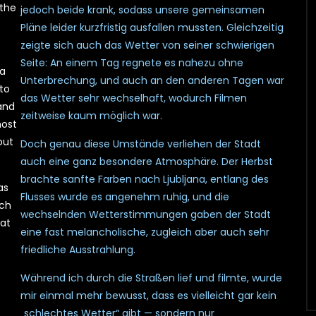
 the
jedoch beide krank, sodass unsere gemeinsamen
Pläne leider kurzfristig ausfallen mussten. Gleichzeitig
zeigte sich auch das Wetter von seiner schwierigen
Seite: An einem Tag regnete es nahezu ohne
 a
Unterbrechung, und auch an den anderen Tagen war
to
das Wetter sehr wechselhaft, wodurch Filmen
 and
zeitweise kaum möglich war.
most
out
Doch genau diese Umstände verliehen der Stadt
auch eine ganz besondere Atmosphäre. Der Herbst
brachte sanfte Farben nach Ljubljana, entlang des
as
Flusses wurde es angenehm ruhig, und die
uch
wechselnden Wetterstimmungen gaben der Stadt
hat
eine fast melancholische, zugleich aber auch sehr
friedliche Ausstrahlung.
Während ich durch die Straßen lief und filmte, wurde
mir einmal mehr bewusst, dass es vielleicht gar kein
„schlechtes Wetter“ gibt — sondern nur