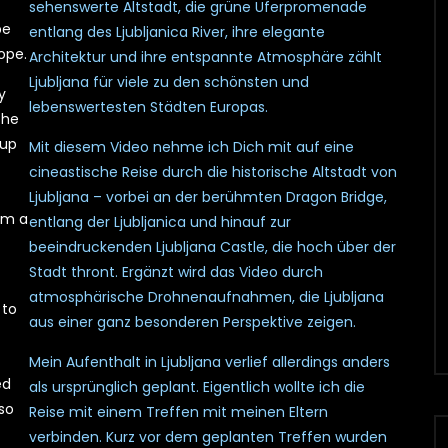
sehenswerte Altstadt, die grüne Uferpromenade
be
entlang des Ljubljanica River, ihre elegante
ope.
Architektur und ihre entspannte Atmosphäre zählt
Ljubljana für viele zu den schönsten und
y
lebenswertesten Städten Europas.
the
 up
Mit diesem Video nehme ich Dich mit auf eine
cineastische Reise durch die historische Altstadt von
Ljubljana – vorbei an der berühmten Dragon Bridge,
om a
entlang der Ljubljanica und hinauf zur
beeindruckenden Ljubljana Castle, die hoch über der
Stadt thront. Ergänzt wird das Video durch
atmosphärische Drohnenaufnahmen, die Ljubljana
 to
aus einer ganz besonderen Perspektive zeigen.
Mein Aufenthalt in Ljubljana verlief allerdings anders
ed
als ursprünglich geplant. Eigentlich wollte ich die
so
Reise mit einem Treffen mit meinen Eltern
verbinden. Kurz vor dem geplanten Treffen wurden