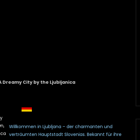
A Dreamy City by the Ljubljanica
my
wn,
Willkommen in Ljubljana – der charmanten und
ica
verträumten Hauptstadt Slovenias. Bekannt für ihre