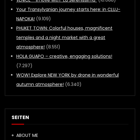
VENICE – In love with “La Serenissima”
(10.088)
Your Transylvanian journey starts here: in CLUJ-
NAPOKA!
(9.109)
PHUKET TOWN: Colorful houses, magnificent
temples and a night market with a great
atmosphere!
(8.551)
HOLA GUAPO – creative, engaging solutions!
(7.297)
WOW! Explore NEW YORK by drone in wonderful
autumn atmosphere!
(6.340)
SEITEN
ABOUT ME