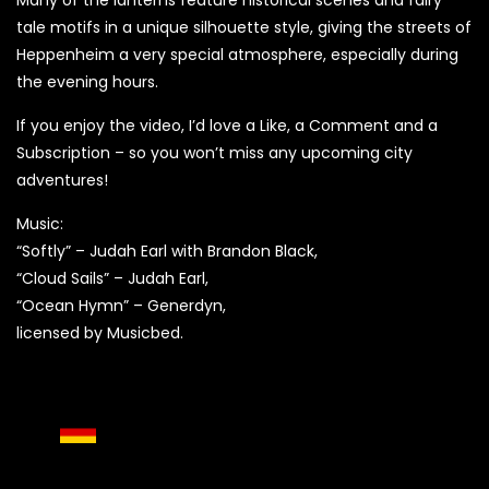
Many of the lanterns feature historical scenes and fairy
tale motifs in a unique silhouette style, giving the streets of
Heppenheim a very special atmosphere, especially during
the evening hours.
If you enjoy the video, I’d love a Like, a Comment and a
Subscription – so you won’t miss any upcoming city
adventures!
Music:
“Softly” – Judah Earl with Brandon Black,
“Cloud Sails” – Judah Earl,
“Ocean Hymn” – Generdyn,
licensed by Musicbed.